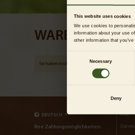
This website uses cookies
We use cookies to personalis
WARENKORB
information about your use of
other information that you’ve
Consent
Necessary
Selection
Sie haben noch keine Artikel im Warenkorb.
Deny
AGB
DEUTSCH
Datens
Ihre Zahlungsmöglichkeiten: