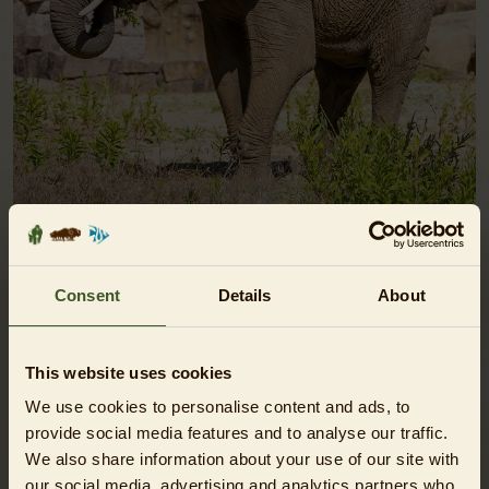
AFRIKA-REISE
Im Reich der Grauen Riesen!
Consent
Details
About
ANZEIGEN
This website uses cookies
We use cookies to personalise content and ads, to
provide social media features and to analyse our traffic.
We also share information about your use of our site with
our social media, advertising and analytics partners who