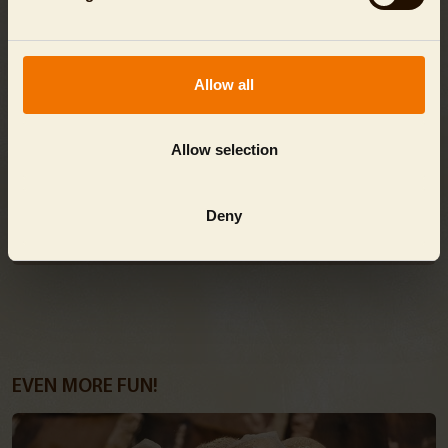
reguläres Ticket.
Die Tour findet witterungsunabhängig und ausschließlich in
deutscher Sprache statt.
Allow all
Allow selection
SIE HABEN FRAGEN?
Deny
Alle Antworten erhalten Sie hier im
FAQ
.
EVEN MORE FUN!