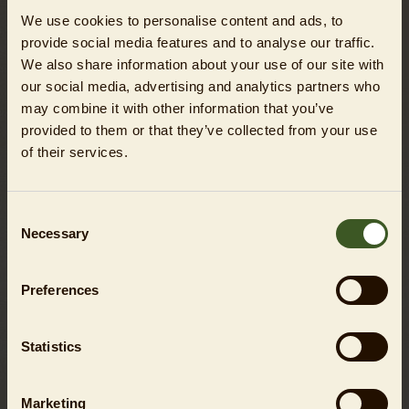
am gewählten Termin gültig (inkl. Eintritt). Gebuchte
We use cookies to personalise content and ads, to
Tickets sind von Stornierung und/oder Umtausch
provide social media features and to analyse our traffic.
ausgeschlossen.
Achtung:
Unbedingt pünktlich sein - mit
We also share information about your use of our site with
dem Tourstart endet der Einlass!
our social media, advertising and analytics partners who
Jeder Hund muss mindestens von einer volljährigen Person
may combine it with other information that you’ve
geführt/begleitet werden. Je Hund dürfen maximal 3
provided to them or that they’ve collected from your use
Personen teilnehmen (o. s. Ticket je Person nötig). Es
of their services.
dürfen ausschließlich Hunde teilnehmen, die mit anderen
Hunden und Menschen sozialisiert sind. Läufige Hündinnen
Consent
dürfen nicht teilnehmen. Jede/r Halter*in ist für den
Necessary
Selection
mitgeführten Hund verantwortlich. Es wird kein/e
Hundetrainer*in an der Tour teilnehmen. Der Tour-Guide
wählt eine hundegerechte Route aus, erzählt den Hunde-
Preferences
Halter*innen spannende Fakten zu den Tierpark-Tieren und
sorgt für besondere Sinneseindrücke für die Hunde. Ohne
Statistics
Hund ist eine Teilnahme an dieser Tour nicht möglich. Pro
Tour werden max. 7 Hunde teilnehmen. Auch
Jahreskarteninhaber*innen benötigen für die Teilnahme ein
Marketing