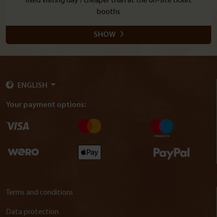
fixed visiting day / cheaper than at the on-site ticket
booths
SHOW
ENGLISH
Your payment options:
Terms and conditions
Data protection