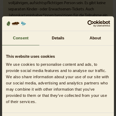
volljährigen, aufsichtspflichtigen Person sein. Es gibt keine
separaten Kinder- oder Erwachsenen-Tickets. Auch
Jahreskarteninhaber*innen benötigen für die Teilnahme ein
reguläres Ticket.
Achtung:
Hunde sind bei der Tour nicht
gestattet. Kinderwägen oder Rollatoren können nicht
mitgenommen und müssen an der Start-Haltestelle
Consent
Details
About
selbstständig angeschlossen werden. Für
Rollstuhlfahrer*innen stehen begrenzte Plätze pro Tour
zur Verfügung - bitte vorab unter
ticket@tierpark-
This website uses cookies
berlin.de
anmelden.
We use cookies to personalise content and ads, to
Die Tour findet witterungsunabhängig und ausschließlich in
provide social media features and to analyse our traffic.
deutscher Sprache statt.
We also share information about your use of our site with
our social media, advertising and analytics partners who
may combine it with other information that you’ve
provided to them or that they’ve collected from your use
of their services.
SIE HABEN FRAGEN?