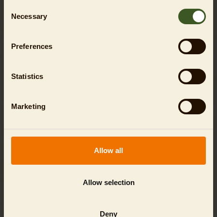
Hier
finden Sie die Antworten.
Consent
Necessary
Selection
Preferences
Statistics
EVEN MORE FUN!
Marketing
Allow all
Allow selection
Deny