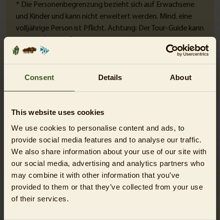
* Die Personenbegrenzung bezieht sich auf Erwachsene
und Kinder und kann nicht erweitert werden. Mind. eine
volljährige Person ist Pflicht. Achtung: Der Tour-Guide kann
keine Aufsichtspflichten gegenüber der teilnehmenden
Kinder übernehmen - die entsprechende Verantwortung
liegt bei den erwachsenen Teilnehmer*innen.
Consent
Details
About
This website uses cookies
SIE HABEN FRAGEN?
We use cookies to personalise content and ads, to
provide social media features and to analyse our traffic.
Alle Antworten erhalten Sie hier im
FAQ
.
We also share information about your use of our site with
our social media, advertising and analytics partners who
may combine it with other information that you’ve
provided to them or that they’ve collected from your use
of their services.